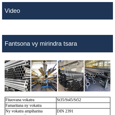
Video
Fantsona vy mirindra tsara
Fitaovana vokatra
St35/St45/St52
Famaritana ny vokatra
Ny vokatra ampiharina
DIN 2391