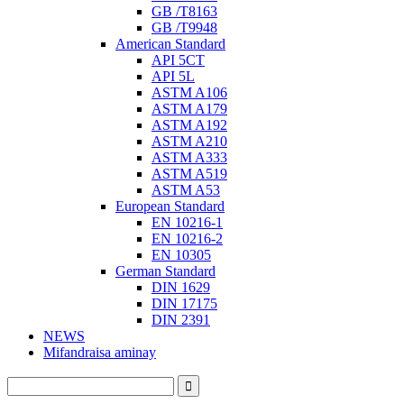
GB /T8163
GB /T9948
American Standard
API 5CT
API 5L
ASTM A106
ASTM A179
ASTM A192
ASTM A210
ASTM A333
ASTM A519
ASTM A53
European Standard
EN 10216-1
EN 10216-2
EN 10305
German Standard
DIN 1629
DIN 17175
DIN 2391
NEWS
Mifandraisa aminay