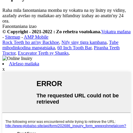
Raha mila fanontaniana momba ny vokatra na ny lisitry ny vidiny,
azafady avelao ny mailakao ary hifandray izahay ao anatin'ny 24
ora.
Fanontaniana izao
© Copyright - 2021-2022 : Zo rehetra voatokana.
Vokatra mafana
-
Sitemap
-
AMP Mobile
Rock Teeth ho an'ny Backhoe
,
Nify siny tigra kambana
,
Tube
mihodinkodina mangatsiaka
,
60 Inch Tooth Bar
,
Piranha Teeth
Tractor
,
Excavator Teeth sy Shanks
,
Alefaso mailaka
x