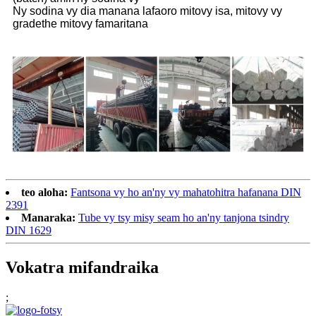
Ny sodina vy dia manana lafaoro mitovy isa, mitovy vy
gradethe mitovy famaritana
teo aloha:
Fantsona vy ho an'ny vy mahatohitra hafanana DIN
2391
Manaraka:
Tube vy tsy misy seam ho an'ny tanjona tsindry
DIN 1629
Vokatra mifandraika
;