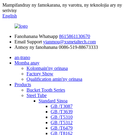
Mampifandray ny famokarana, ny varotra, ny teknolojia ary ny
serivisy
English
Fanohanana Whatsapp
8615861130670
Email Support
yianmou@xsmetaltech.com
Antsoy ny fanohanana
0086-519-88673333
an-trano
Momba anay
Kolontsain'ny orinasa
Factory Show
Qualification amin'ny orinasa
Products
Bucket Tooth Series
Steel Tube
Standard Sinoa
GB /T3087
GB /T3639
GB /T5310
GB /T5312
GB /T6479
GB /T8162