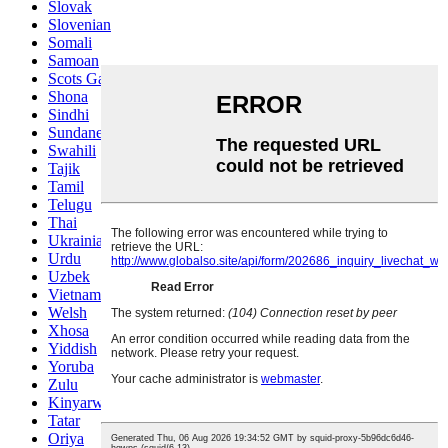
Slovak
Slovenian
Somali
Samoan
Scots Gaelic
Shona
Sindhi
Sundanese
Swahili
Tajik
Tamil
Telugu
Thai
Ukrainian
Urdu
Uzbek
Vietnamese
Welsh
Xhosa
Yiddish
Yoruba
Zulu
Kinyarwanda
Tatar
Oriya