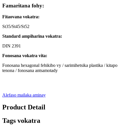
Famaritana fohy:
Fitaovana vokatra:
St35/St45/St52
Standard ampiharina vokatra:
DIN 2391
Fonosana vokatra vita:
Fonosana hexagonal fehikibo vy / sarimihetsika plastika / kitapo
tenona / fonosana antsamotady
Alefaso mailaka aminay
Product Detail
Tags vokatra