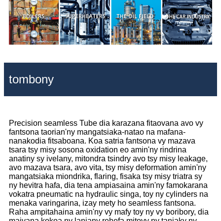
tombony
Precision seamless Tube dia karazana fitaovana avo vy
fantsona taorian'ny mangatsiaka-natao na mafana-
nanakodia fitsaboana. Koa satria fantsona vy mazava
tsara tsy misy sosona oxidation eo amin'ny rindrina
anatiny sy ivelany, mitondra tsindry avo tsy misy leakage,
avo mazava tsara, avo vita, tsy misy deformation amin'ny
mangatsiaka miondrika, flaring, fisaka tsy misy triatra sy
ny hevitra hafa, dia tena ampiasaina amin'ny famokarana
vokatra pneumatic na hydraulic singa, toy ny cylinders na
menaka varingarina, izay mety ho seamless fantsona.
Raha ampitahaina amin'ny vy mafy toy ny vy boribory, dia
maivana kokoa ny lanjany rehefa mitovy ny tanjaky ny