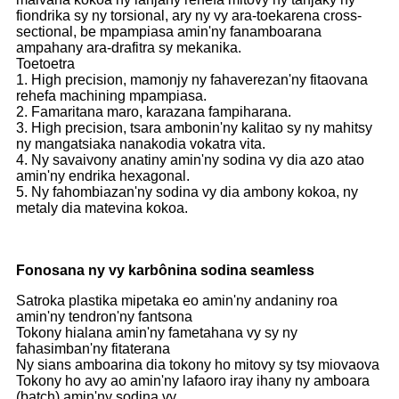
fiondrika sy ny torsional, ary ny vy ara-toekarena cross-
sectional, be mpampiasa amin'ny fanamboarana
ampahany ara-drafitra sy mekanika.
Toetoetra
1. High precision, mamonjy ny fahaverezan'ny fitaovana
rehefa machining mpampiasa.
2. Famaritana maro, karazana fampiharana.
3. High precision, tsara ambonin'ny kalitao sy ny mahitsy
ny mangatsiaka nanakodia vokatra vita.
4. Ny savaivony anatiny amin'ny sodina vy dia azo atao
amin'ny endrika hexagonal.
5. Ny fahombiazan'ny sodina vy dia ambony kokoa, ny
metaly dia matevina kokoa.
Fonosana ny vy karbônina sodina seamless
Satroka plastika mipetaka eo amin'ny andaniny roa
amin'ny tendron'ny fantsona
Tokony hialana amin'ny fametahana vy sy ny
fahasimban'ny fitaterana
Ny sians amboarina dia tokony ho mitovy sy tsy miovaova
Tokony ho avy ao amin'ny lafaoro iray ihany ny amboara
(batch) amin'ny sodina vy