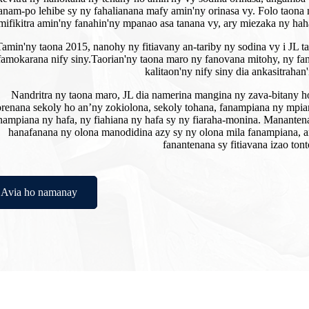
anam-po lehibe sy ny fahalianana mafy amin'ny orinasa vy. Folo taona m
mifikitra amin'ny fanahin'ny mpanao asa tanana vy, ary miezaka ny hahatr
Tamin'ny taona 2015, nanohy ny fitiavany an-tariby ny sodina vy i JL 
famokarana nify siny.
Taorian'ny taona maro ny fanovana mitohy, ny fa
kalitaon'ny nify siny dia ankasitrahan
Nandritra ny taona maro, JL dia namerina mangina ny zava-bitany h
renana sekoly ho an’ny zokiolona, ​​sekoly tohana, fanampiana ny mpian
nampiana ny hafa, ny fiahiana ny hafa sy ny fiaraha-monina. Manantena
hanafanana ny olona manodidina azy sy ny olona mila fanampiana, a
fanantenana sy fitiavana izao tont
Avia ho namanay
n'ny kalitao, ny fahafaham-pon'ny mpanjifa amin'ny hafainganam-pandeh