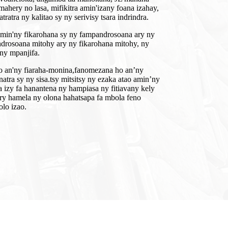
ahery no lasa, mifikitra amin'izany foana izahay,
atra ny kalitao sy ny serivisy tsara indrindra.
tamin'ny fikarohana sy ny fampandrosoana ary ny
ndrosoana mitohy ary ny fikarohana mitohy, ny
'ny mpanjifa.
o an'ny fiaraha-monina,
fanomezana ho an’ny
atra sy ny sisa.tsy mitsitsy ny ezaka atao amin’ny
 izy fa hanantena ny hampiasa ny fitiavany kely
ry hamela ny olona hahatsapa fa mbola feno
olo izao.
a, ny tsena manerantany amin'ny laza ary ny fiankinan'ny mpanjifa