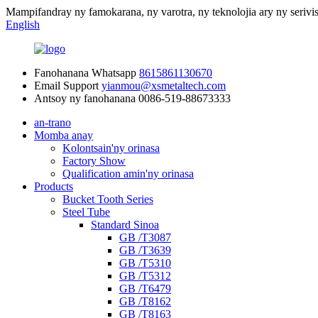
Mampifandray ny famokarana, ny varotra, ny teknolojia ary ny serivi
English
Fanohanana Whatsapp
8615861130670
Email Support
yianmou@xsmetaltech.com
Antsoy ny fanohanana
0086-519-88673333
an-trano
Momba anay
Kolontsain'ny orinasa
Factory Show
Qualification amin'ny orinasa
Products
Bucket Tooth Series
Steel Tube
Standard Sinoa
GB /T3087
GB /T3639
GB /T5310
GB /T5312
GB /T6479
GB /T8162
GB /T8163