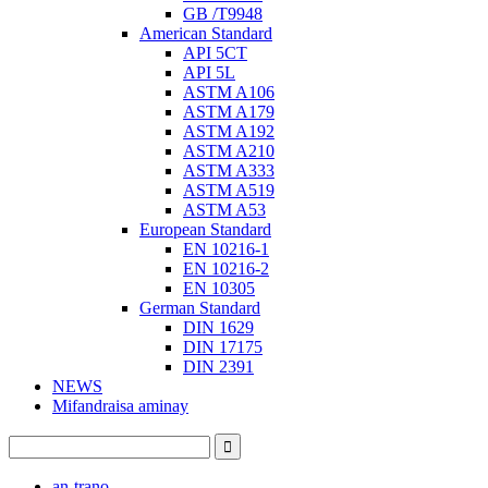
GB /T9948
American Standard
API 5CT
API 5L
ASTM A106
ASTM A179
ASTM A192
ASTM A210
ASTM A333
ASTM A519
ASTM A53
European Standard
EN 10216-1
EN 10216-2
EN 10305
German Standard
DIN 1629
DIN 17175
DIN 2391
NEWS
Mifandraisa aminay
an-trano