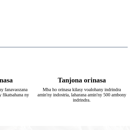
nasa
Tanjona orinasa
ny fanavaozana
Mba ho orinasa kilasy voalohany indrindra
y fikatsahana ny
amin'ny indostria, laharana amin'ny 500 ambony
indrindra.