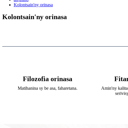
Kolontsain'ny orinasa
Kolontsain'ny orinasa
Filozofia orinasa
Fita
Matihanina sy be asa, faharetana.
Amin'ny kalita
serivi