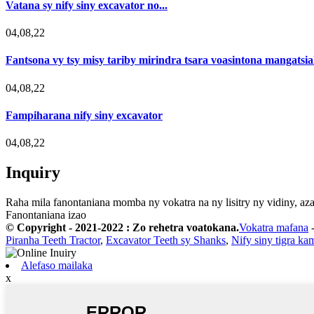
Vatana sy nify siny excavator no...
04,08,22
Fantsona vy tsy misy tariby mirindra tsara voasintona mangatsi
04,08,22
Fampiharana nify siny excavator
04,08,22
Inquiry
Raha mila fanontaniana momba ny vokatra na ny lisitry ny vidiny, aza
Fanontaniana izao
© Copyright - 2021-2022 : Zo rehetra voatokana.
Vokatra mafana
Piranha Teeth Tractor
,
Excavator Teeth sy Shanks
,
Nify siny tigra k
Alefaso mailaka
x