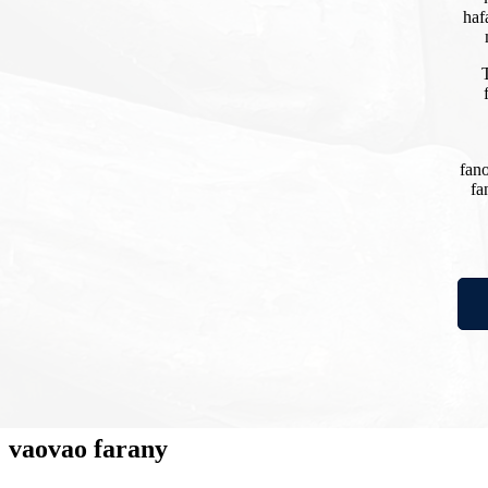
haf
fano
fa
;
Ny tanjon'ny orinasa dia ny "hahazo ny fahatokisan'ny mpanjifa ami
amin'ny alàlan'ny varotra".
vaovao farany