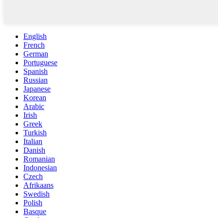
English
French
German
Portuguese
Spanish
Russian
Japanese
Korean
Arabic
Irish
Greek
Turkish
Italian
Danish
Romanian
Indonesian
Czech
Afrikaans
Swedish
Polish
Basque