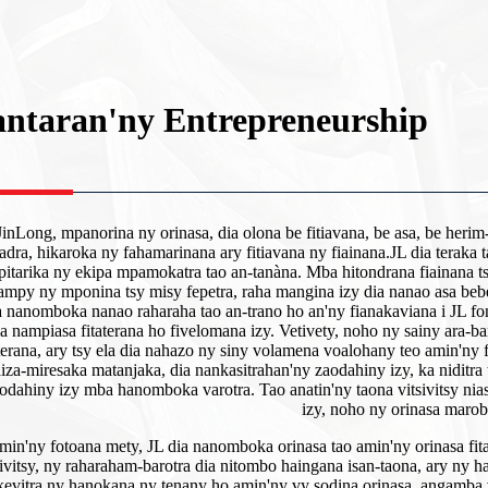
antaran'ny Entrepreneurship
JinLong, mpanorina ny orinasa, dia olona be fitiavana, be asa, be her
adra, hikaroka ny fahamarinana ary fitiavana ny fiainana.
JL dia teraka
itarika ny ekipa mpamokatra tao an-tanàna. Mba hitondrana fiainana t
ampy ny mponina tsy misy fepetra, raha mangina izy dia nanao asa bebe
a nanomboka nanao raharaha tao an-trano ho an'ny fianakaviana i JL fo
ia nampiasa fitaterana ho fivelomana izy. Vetivety, noho ny sainy ara-baro
aterana, ary tsy ela dia nahazo ny siny volamena voalohany teo amin'ny f
iza-miresaka matanjaka, dia nankasitrahan'ny zaodahiny izy, ka niditr
odahiny izy mba hanomboka varotra. Tao anatin'ny taona vitsivitsy ni
izy, noho ny orinasa marob
min'ny fotoana mety, JL dia nanomboka orinasa tao amin'ny orinasa fi
sivitsy, ny raharaham-barotra dia nitombo haingana isan-taona, ary ny ha
kevitra ny hanokana ny tenany ho amin'ny vy sodina orinasa, angamb