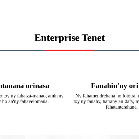
Enterprise Tenet
ntanana orinasa
Fanahin'ny ori
o toy ny fahaiza-manao, amin'ny
Ny fahamendrehana ho fototra, 
sy ho an'ny fahavelomana.
toy ny fanahy, hatrany an-dafy, n
fahatanterahana.