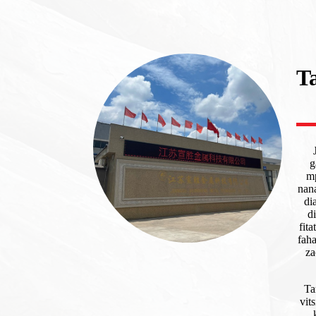
T
g
mp
nan
di
d
fit
faha
za
Ta
vit