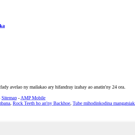
aka
fady avelao ny mailakao ary hifandray izahay ao anatin'ny 24 ora.
-
Sitemap
-
AMP Mobile
ambana
,
Rock Teeth ho an'ny Backhoe
,
Tube mihodinkodina mangatsiak