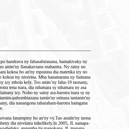
im-po handrava ny fahasahiranana, hamakivaky ny
 tao amin'ny fianakaviana mahantra. Ny rainy no
sara kokoa ho an'ny mponina dia matetika izy no
 kokoa tsy niverina. Mba hanatsarana ny fiainana
ny izy mbola kely. Teo amin’ny faha-19 taonany,
tra tena tsara, dia nihatsara sy nihatsara ny asa
iainany izy. Noho ny sainy ara-barotra tsara sy ny
a tamim-pahombiazana tamin'ny orinasa tantanin'ny
asany, dia nanangona raharaham-barotra haingana
e.
taovana fanampiny ho an'ny vy.
Tao anatin'ny taona
beny dia nivelatra tsikelikely.In 2005, JL nanapa-
a voaheloka, angamba tia manokana, JL manana